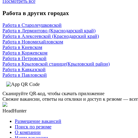
Посмотреть все
Работа в других городах
Работа в Старолеушковской
Работа в Лермонтово (Краснодарский край)
Работа в Алексеевской (Краснодарский край)
Работа в Новомихайловском
Работа в Киевском
Работа в Коржевском
Работа в Петровской
Работа в Крыловской станице(Крыловский район)
Работа в Кавказской
Работа в Павловской
Сканируйте QR-код, чтобы скачать приложение
Свежие вакансии, ответы на отклики и доступ к резюме — всег
HeadHunter
Размещение вакансий
Поиск по резюме
О компании
Наши вакансии